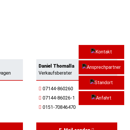
Kont
Daniel Thomalla
Ansp
wagen
Verkaufsberater
Stan
07144-860260
07144-86026-1
Anfa
0151-70846470