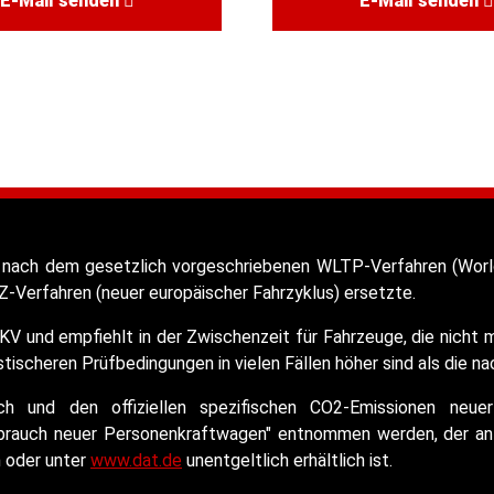
E-Mail senden
E-Mail senden
nach dem gesetzlich vorgeschriebenen WLTP-Verfahren (World
-Verfahren (neuer europäischer Fahrzyklus) ersetzte.
KV und empfiehlt in der Zwischenzeit für Fahrzeuge, die nich
ischeren Prüfbedingungen in vielen Fällen höher sind als die n
auch und den offiziellen spezifischen CO2-Emissionen n
rbrauch neuer Personenkraftwagen" entnommen werden, der an 
n oder unter
www.dat.de
unentgeltlich erhältlich ist.