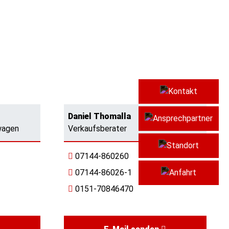
Kont
Daniel Thomalla
Ansp
wagen
Verkaufsberater
Stan
07144-860260
07144-86026-1
Anfa
0151-70846470