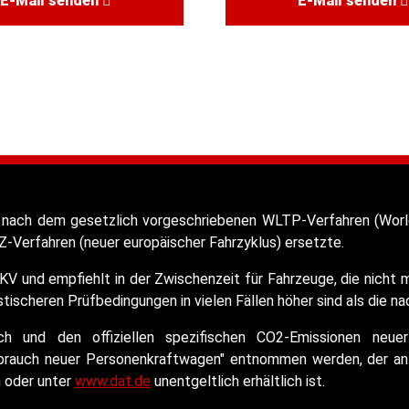
E-Mail senden
E-Mail senden
nach dem gesetzlich vorgeschriebenen WLTP-Verfahren (World
-Verfahren (neuer europäischer Fahrzyklus) ersetzte.
KV und empfiehlt in der Zwischenzeit für Fahrzeuge, die nich
ischeren Prüfbedingungen in vielen Fällen höher sind als die n
auch und den offiziellen spezifischen CO2-Emissionen n
rbrauch neuer Personenkraftwagen" entnommen werden, der an 
n oder unter
www.dat.de
unentgeltlich erhältlich ist.